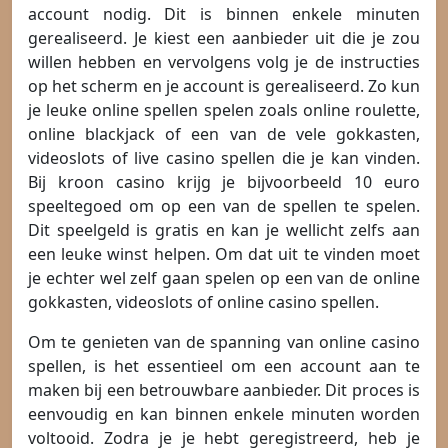
account nodig. Dit is binnen enkele minuten
gerealiseerd. Je kiest een aanbieder uit die je zou
willen hebben en vervolgens volg je de instructies
op het scherm en je account is gerealiseerd. Zo kun
je leuke online spellen spelen zoals online roulette,
online blackjack of een van de vele gokkasten,
videoslots of live casino spellen die je kan vinden.
Bij kroon casino krijg je bijvoorbeeld 10 euro
speeltegoed om op een van de spellen te spelen.
Dit speelgeld is gratis en kan je wellicht zelfs aan
een leuke winst helpen. Om dat uit te vinden moet
je echter wel zelf gaan spelen op een van de online
gokkasten, videoslots of online casino spellen.
Om te genieten van de spanning van online casino
spellen, is het essentieel om een account aan te
maken bij een betrouwbare aanbieder. Dit proces is
eenvoudig en kan binnen enkele minuten worden
voltooid. Zodra je je hebt geregistreerd, heb je