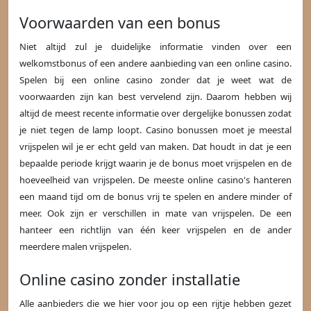
Voorwaarden van een bonus
Niet altijd zul je duidelijke informatie vinden over een
welkomstbonus of een andere aanbieding van een online casino.
Spelen bij een online casino zonder dat je weet wat de
voorwaarden zijn kan best vervelend zijn. Daarom hebben wij
altijd de meest recente informatie over dergelijke bonussen zodat
je niet tegen de lamp loopt. Casino bonussen moet je meestal
vrijspelen wil je er echt geld van maken. Dat houdt in dat je een
bepaalde periode krijgt waarin je de bonus moet vrijspelen en de
hoeveelheid van vrijspelen. De meeste online casino's hanteren
een maand tijd om de bonus vrij te spelen en andere minder of
meer. Ook zijn er verschillen in mate van vrijspelen. De een
hanteer een richtlijn van één keer vrijspelen en de ander
meerdere malen vrijspelen.
Online casino zonder installatie
Alle aanbieders die we hier voor jou op een rijtje hebben gezet