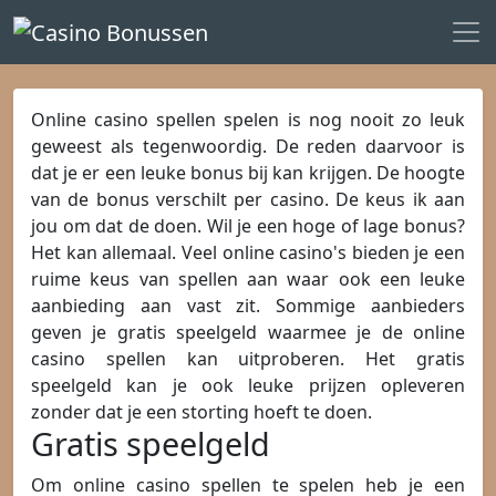
Online casino spellen spelen is nog nooit zo leuk
geweest als tegenwoordig. De reden daarvoor is
dat je er een leuke bonus bij kan krijgen. De hoogte
van de bonus verschilt per casino. De keus ik aan
jou om dat de doen. Wil je een hoge of lage bonus?
Het kan allemaal. Veel online casino's bieden je een
ruime keus van spellen aan waar ook een leuke
aanbieding aan vast zit. Sommige aanbieders
geven je gratis speelgeld waarmee je de online
casino spellen kan uitproberen. Het gratis
speelgeld kan je ook leuke prijzen opleveren
zonder dat je een storting hoeft te doen.
Gratis speelgeld
Om online casino spellen te spelen heb je een